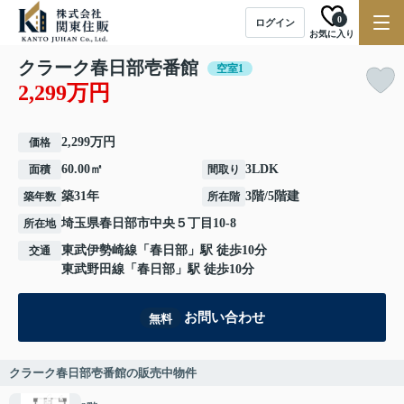
0
ログイン
お気に入り
クラーク春日部壱番館
空室1
2,299万円
2,299万円
価格
60.00㎡
3LDK
面積
間取り
築31年
3階/5階建
築年数
所在階
埼玉県
春日部市
中央
５丁目10-8
所在地
東武伊勢崎線
「
春日部
」駅 徒歩10分
交通
東武野田線
「
春日部
」駅 徒歩10分
お問い合わせ
無料
クラーク春日部壱番館の販売中物件