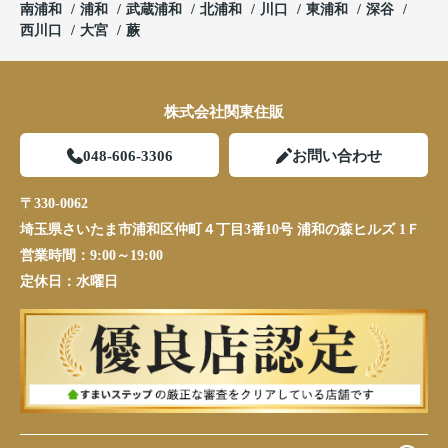
南浦和
浦和
武蔵浦和
北浦和
川口
東浦和
深谷
西川口
大宮
蕨
株式会社関東住販
048-606-3306
お問い合わせ
〒330-0062
埼玉県さいたま市浦和区仲町４丁目3番10号 浦和の森ヒルズ 1Ｆ
営業時間：
9:00～19:00
定休日：
水曜日