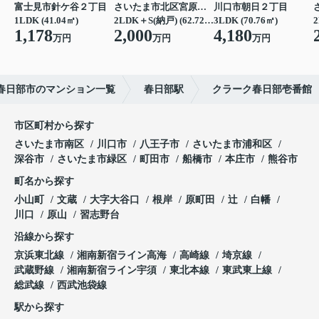
富士見市針ケ谷２丁目
さいたま市北区宮原町４丁目
川口市朝日２丁目
1LDK (41.04㎡)
2LDK＋S(納戸) (62.72㎡)
3LDK (70.76㎡)
2
1,178
2,000
4,180
万円
万円
万円
春日部市のマンション一覧
春日部駅
クラーク春日部壱番館
市区町村から探す
さいたま市南区
川口市
八王子市
さいたま市浦和区
深谷市
さいたま市緑区
町田市
船橋市
本庄市
熊谷市
町名から探す
小山町
文蔵
大字大谷口
根岸
原町田
辻
白幡
川口
原山
習志野台
沿線から探す
京浜東北線
湘南新宿ライン高海
高崎線
埼京線
武蔵野線
湘南新宿ライン宇須
東北本線
東武東上線
総武線
西武池袋線
駅から探す