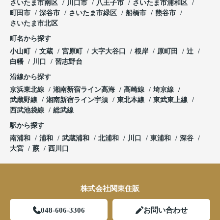
さいたま市南区
川口市
八王子市
さいたま市浦和区
町田市
深谷市
さいたま市緑区
船橋市
熊谷市
さいたま市北区
町名から探す
小山町
文蔵
宮原町
大字大谷口
根岸
原町田
辻
白幡
川口
習志野台
沿線から探す
京浜東北線
湘南新宿ライン高海
高崎線
埼京線
武蔵野線
湘南新宿ライン宇須
東北本線
東武東上線
西武池袋線
総武線
駅から探す
南浦和
浦和
武蔵浦和
北浦和
川口
東浦和
深谷
大宮
蕨
西川口
株式会社関東住販
048-606-3306
お問い合わせ