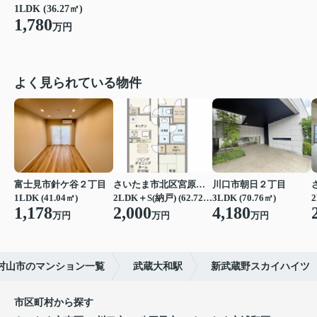
1LDK (36.27㎡)
1,780
万円
よく見られている物件
富士見市針ケ谷２丁目
さいたま市北区宮原町４丁目
川口市朝日２丁目
1LDK (41.04㎡)
2LDK＋S(納戸) (62.72㎡)
3LDK (70.76㎡)
2
1,178
2,000
4,180
万円
万円
万円
村山市のマンション一覧
武蔵大和駅
新武蔵野スカイハイツ
市区町村から探す