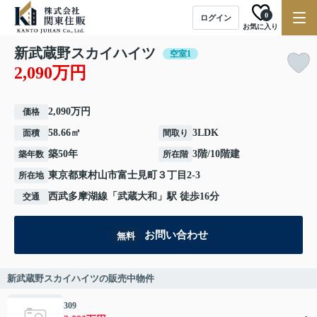
0
ログイン
お気に入り
新武蔵野スカイハイツ
空室1
2,090万円
2,090万円
価格
58.66㎡
3LDK
面積
間取り
築50年
3階/10階建
築年数
所在階
東京都
東村山市
富士見町
３丁目2-3
所在地
西武多摩湖線
「
武蔵大和
」駅 徒歩16分
交通
お問い合わせ
無料
新武蔵野スカイハイツの販売中物件
309