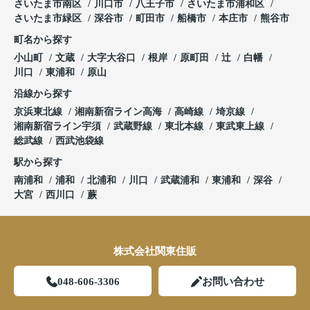
さいたま市南区
川口市
八王子市
さいたま市浦和区
さいたま市緑区
深谷市
町田市
船橋市
本庄市
熊谷市
町名から探す
小山町
文蔵
大字大谷口
根岸
原町田
辻
白幡
川口
東浦和
原山
沿線から探す
京浜東北線
湘南新宿ライン高海
高崎線
埼京線
湘南新宿ライン宇須
武蔵野線
東北本線
東武東上線
総武線
西武池袋線
駅から探す
南浦和
浦和
北浦和
川口
武蔵浦和
東浦和
深谷
大宮
西川口
蕨
株式会社関東住販
048-606-3306
お問い合わせ