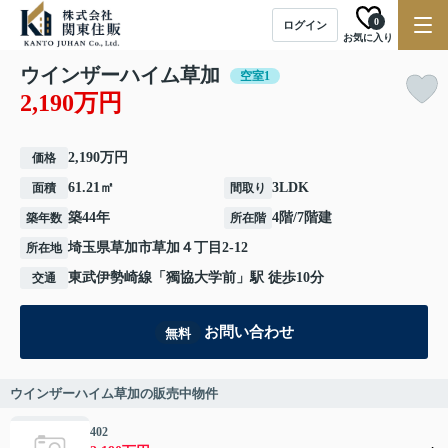
0
ログイン
お気に入り
ウインザーハイム草加
空室1
2,190万円
2,190万円
価格
61.21㎡
3LDK
面積
間取り
築44年
4階/7階建
築年数
所在階
埼玉県
草加市
草加
４丁目2-12
所在地
東武伊勢崎線
「
獨協大学前
」駅 徒歩10分
交通
お問い合わせ
無料
ウインザーハイム草加の販売中物件
402