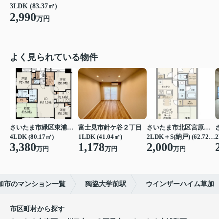
3LDK (83.37㎡)
2,990
万円
よく見られている物件
さいたま市緑区東浦和７丁目
富士見市針ケ谷２丁目
さいたま市北区宮原町４丁目
4LDK (80.17㎡)
1LDK (41.04㎡)
2LDK＋S(納戸) (62.72㎡)
2
3,380
1,178
2,000
万円
万円
万円
加市のマンション一覧
獨協大学前駅
ウインザーハイム草加
市区町村から探す