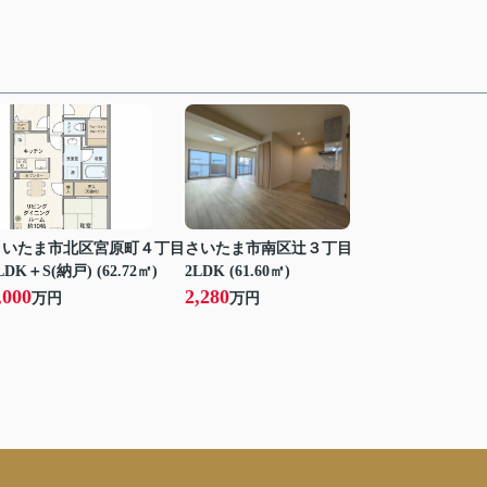
さいたま市北区宮原町４丁目
さいたま市南区辻３丁目
LDK＋S(納戸) (62.72㎡)
2LDK (61.60㎡)
,000
2,280
万円
万円