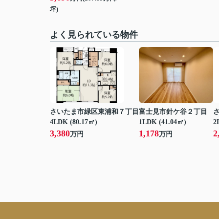
坪)
よく見られている物件
さいたま市緑区東浦和７丁目
富士見市針ケ谷２丁目
4LDK (80.17㎡)
1LDK (41.04㎡)
2
3,380
1,178
2
万円
万円