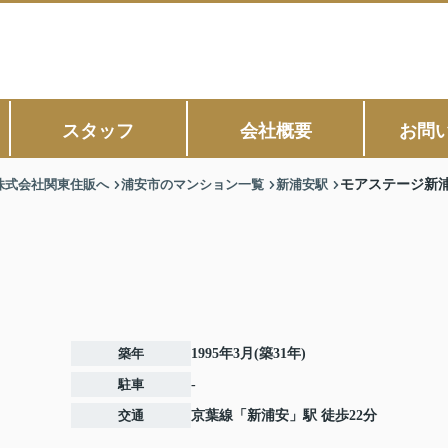
スタッフ
会社概要
お問
株式会社関東住販へ
浦安市のマンション一覧
新浦安駅
モアステージ新
築年
1995年3月(築31年)
駐車
-
交通
京葉線
「
新浦安
」駅 徒歩22分