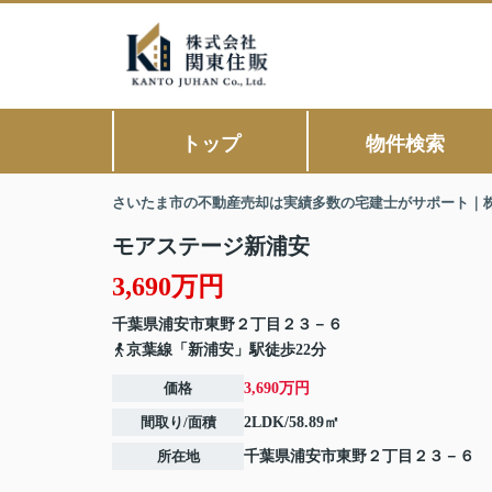
トップ
物件検索
さいたま市の不動産売却は実績多数の宅建士がサポート｜
モアステージ新浦安
3,690万円
千葉県
浦安市
東野
２丁目２３－６
京葉線「新浦安」駅徒歩22分
価格
3,690万円
間取り/面積
2LDK/58.89㎡
所在地
千葉県
浦安市
東野
２丁目２３－６