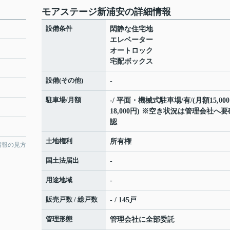
モアステージ新浦安の詳細情報
設備条件
閑静な住宅地
エレベーター
オートロック
宅配ボックス
設備(その他)
-
駐車場/月額
-/ 平面・機械式駐車場/有/(月額15,00
18,000円) ※空き状況は管理会社へ要
認
土地権利
所有権
情報の見方
国土法届出
-
用途地域
-
販売戸数 / 総戸数
- / 145戸
管理形態
管理会社に全部委託