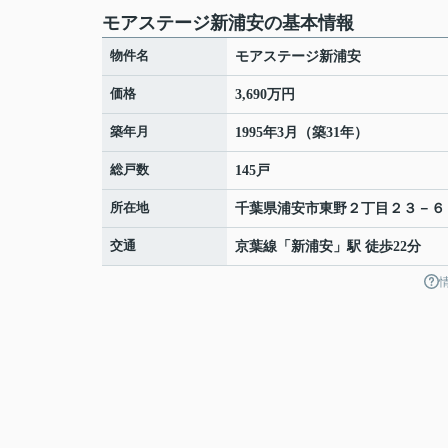
モアステージ新浦安の基本情報
物件名
モアステージ新浦安
価格
3,690万円
築年月
1995年3月（築31年）
総戸数
145戸
所在地
千葉県
浦安市
東野
２丁目２３－６
交通
京葉線
「
新浦安
」駅 徒歩22分