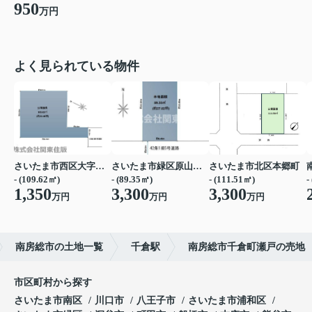
950
万円
よく見られている物件
さいたま市西区大字宝来
さいたま市緑区原山３丁目
さいたま市北区本郷町
- (109.62㎡)
- (89.35㎡)
- (111.51㎡)
-
1,350
3,300
3,300
万円
万円
万円
南房総市の土地一覧
千倉駅
南房総市千倉町瀬戸の売地
市区町村から探す
さいたま市南区
川口市
八王子市
さいたま市浦和区