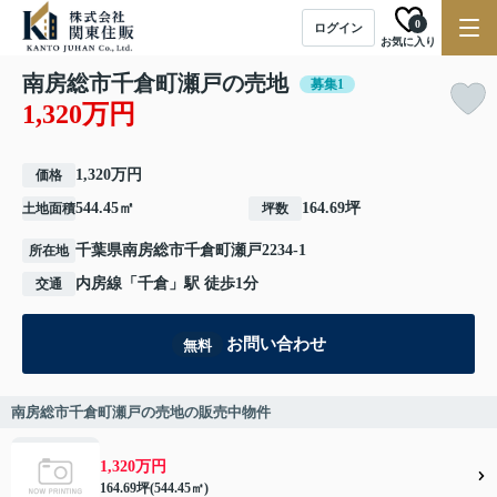
0
ログイン
お気に入り
南房総市千倉町瀬戸の売地
募集1
1,320万円
1,320万円
価格
544.45㎡
164.69坪
土地面積
坪数
千葉県
南房総市
千倉町瀬戸
2234-1
所在地
内房線
「
千倉
」駅 徒歩1分
交通
お問い合わせ
無料
南房総市千倉町瀬戸の売地の販売中物件
1,320万円
164.69坪(544.45㎡)