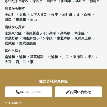
さいたま市緑区
深谷市
町田市
船橋市
本庄市
熊谷市
町名から探す
小山町
文蔵
大字大谷口
根岸
原町田
辻
白幡
川口
東浦和
原山
沿線から探す
京浜東北線
湘南新宿ライン高海
高崎線
埼京線
武蔵野線
湘南新宿ライン宇須
東北本線
東武東上線
総武線
西武池袋線
駅から探す
南浦和
浦和
武蔵浦和
北浦和
川口
東浦和
深谷
大宮
西川口
蕨
株式会社関東住販
048-606-3306
お問い合わせ
〒330-0062