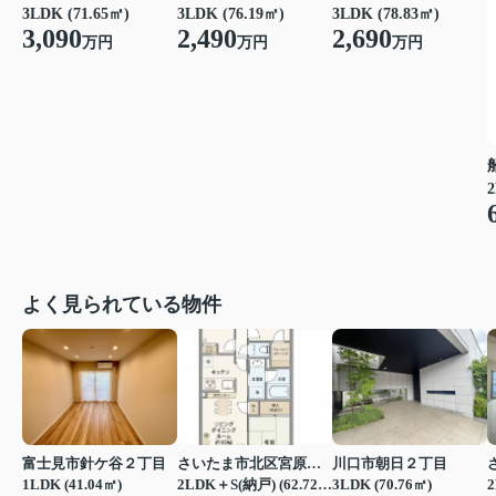
3LDK (71.65㎡)
3LDK (76.19㎡)
3LDK (78.83㎡)
3,090
2,490
2,690
万円
万円
万円
2
よく見られている物件
富士見市針ケ谷２丁目
さいたま市北区宮原町４丁目
川口市朝日２丁目
1LDK (41.04㎡)
2LDK＋S(納戸) (62.72㎡)
3LDK (70.76㎡)
2