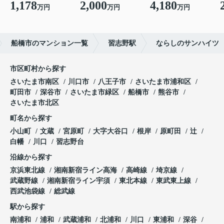
1,178
2,000
4,180
万円
万円
万円
船橋市のマンション一覧
習志野駅
ならしのサンハイツ
市区町村から探す
さいたま市南区
川口市
八王子市
さいたま市浦和区
町田市
深谷市
さいたま市緑区
船橋市
熊谷市
さいたま市北区
町名から探す
小山町
文蔵
宮原町
大字大谷口
根岸
原町田
辻
白幡
川口
習志野台
沿線から探す
京浜東北線
湘南新宿ライン高海
高崎線
埼京線
武蔵野線
湘南新宿ライン宇須
東北本線
東武東上線
西武池袋線
総武線
駅から探す
南浦和
浦和
武蔵浦和
北浦和
川口
東浦和
深谷