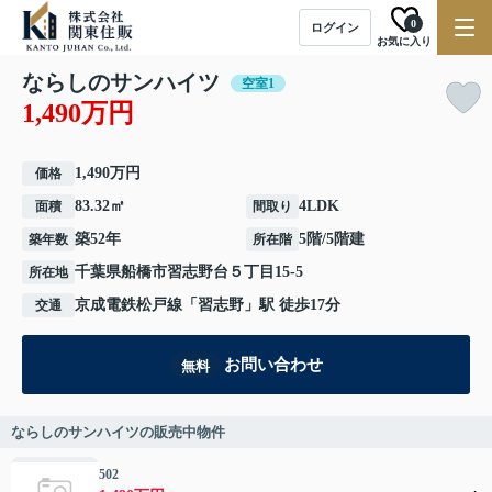
0
ログイン
お気に入り
ならしのサンハイツ
空室1
1,490万円
1,490万円
価格
83.32㎡
4LDK
面積
間取り
築52年
5階/5階建
築年数
所在階
千葉県
船橋市
習志野台
５丁目15-5
所在地
京成電鉄松戸線
「
習志野
」駅 徒歩17分
交通
お問い合わせ
無料
ならしのサンハイツの販売中物件
502