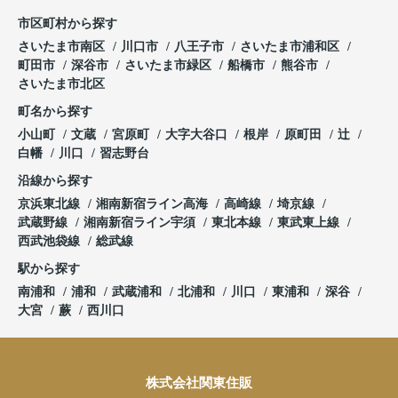
市区町村から探す
さいたま市南区
川口市
八王子市
さいたま市浦和区
町田市
深谷市
さいたま市緑区
船橋市
熊谷市
さいたま市北区
町名から探す
小山町
文蔵
宮原町
大字大谷口
根岸
原町田
辻
白幡
川口
習志野台
沿線から探す
京浜東北線
湘南新宿ライン高海
高崎線
埼京線
武蔵野線
湘南新宿ライン宇須
東北本線
東武東上線
西武池袋線
総武線
駅から探す
南浦和
浦和
武蔵浦和
北浦和
川口
東浦和
深谷
大宮
蕨
西川口
株式会社関東住販