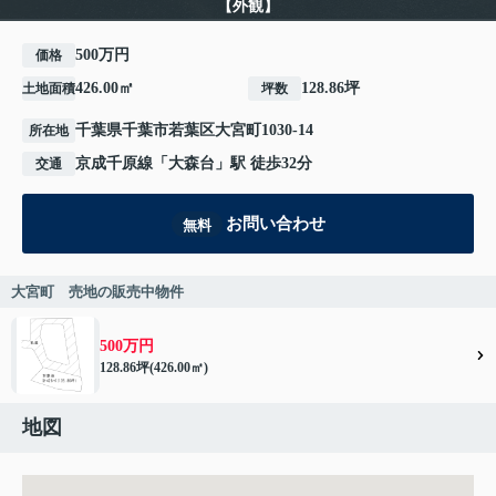
【外観】
500万円
価格
426.00㎡
128.86坪
土地面積
坪数
千葉県
千葉市若葉区
大宮町
1030-14
所在地
京成千原線
「
大森台
」駅 徒歩32分
交通
お問い合わせ
無料
大宮町 売地の販売中物件
500万円
128.86坪(426.00㎡)
地図