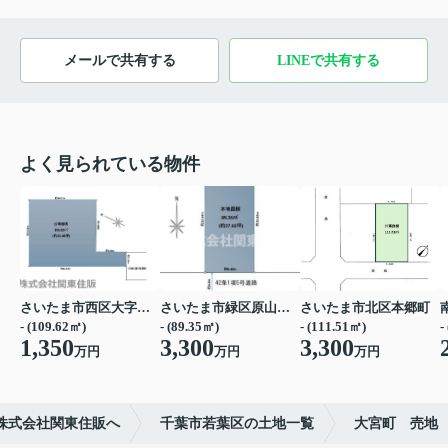
メールで共有する
LINEで共有する
よく見られている物件
さいたま市西区大字宝来
さいたま市緑区原山３丁目
さいたま市北区本郷町
- (109.62㎡)
- (89.35㎡)
- (111.51㎡)
-
1,350
3,300
3,300
万円
万円
万円
株式会社関東住販へ
千葉市若葉区の土地一覧
大宮町 売地