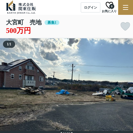
0
ログイン
お気に入り
大宮町 売地
募集1
500万円
1
/
1