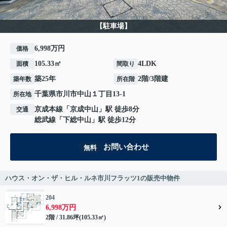
【駐車場】
6,998万円
価格
105.33㎡
4LDK
面積
間取り
築25年
2階/3階建
築年数
所在階
千葉県
市川市
中山
１丁目13-1
所在地
京成本線
「
京成中山
」駅 徒歩8分
交通
総武線
「
下総中山
」駅 徒歩12分
お問い合わせ
無料
ハウス・オン・ザ・ヒル・ルネ市川フラッツ1の販売中物件
204
6,998万円
2階 / 31.86坪(105.33㎡)