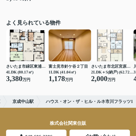
よく見られている物件
さいたま市緑区東浦和７丁目
富士見市針ケ谷２丁目
さいたま市北区宮原町４丁目
4LDK (80.17㎡)
1LDK (41.04㎡)
2LDK＋S(納戸) (62.72㎡)
3
3,380
1,178
2,000
万円
万円
万円
覧
京成中山駅
ハウス・オン・ザ・ヒル・ルネ市川フラッツ1
株式会社関東住販