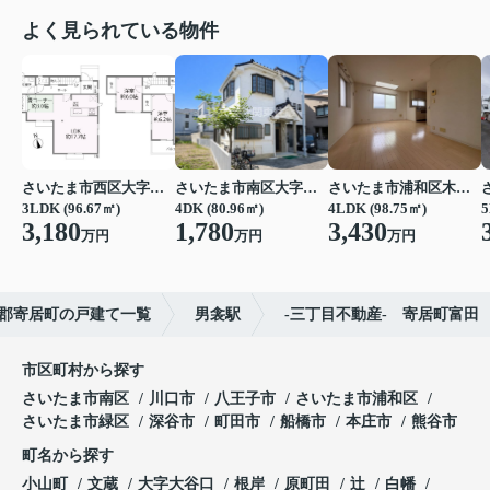
よく見られている物件
さいたま市西区大字西遊馬
さいたま市南区大字円正寺
さいたま市浦和区木崎５丁目
3LDK (96.67㎡)
4DK (80.96㎡)
4LDK (98.75㎡)
5
3,180
1,780
3,430
万円
万円
万円
郡寄居町の戸建て一覧
男衾駅
-三丁目不動産- 寄居町富田
市区町村から探す
さいたま市南区
川口市
八王子市
さいたま市浦和区
さいたま市緑区
深谷市
町田市
船橋市
本庄市
熊谷市
町名から探す
小山町
文蔵
大字大谷口
根岸
原町田
辻
白幡