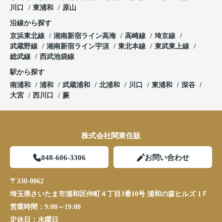
川口
東浦和
原山
沿線から探す
京浜東北線
湘南新宿ライン高海
高崎線
埼京線
武蔵野線
湘南新宿ライン宇須
東北本線
東武東上線
総武線
西武池袋線
駅から探す
南浦和
浦和
武蔵浦和
北浦和
川口
東浦和
深谷
大宮
西川口
蕨
株式会社関東住販
048-606-3306
お問い合わせ
〒330-0062
埼玉県さいたま市浦和区仲町４丁目3番10号 浦和の森ヒルズ 1Ｆ
営業時間：
9:00～19:00
定休日：
水曜日