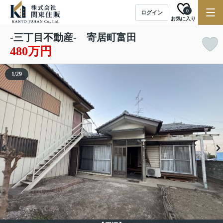
0
ログイン
お気に入り
-三丁目不動産- 寄居町富田
480万円
1
/
29