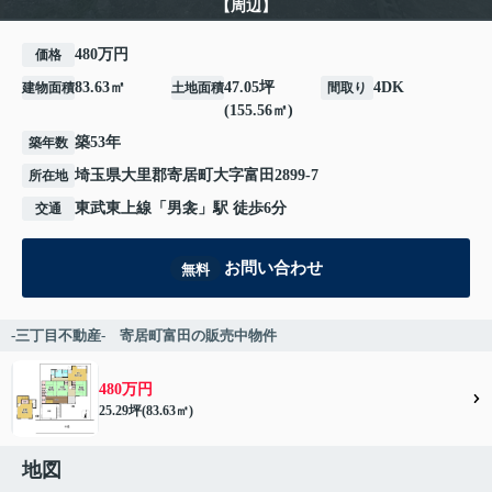
【周辺】
480万円
価格
83.63㎡
47.05坪
4DK
建物面積
土地面積
間取り
(155.56㎡)
築53年
築年数
埼玉県
大里郡寄居町
大字富田
2899-7
所在地
東武東上線
「
男衾
」駅 徒歩6分
交通
お問い合わせ
無料
-三丁目不動産- 寄居町富田の販売中物件
480万円
25.29坪(83.63㎡)
地図