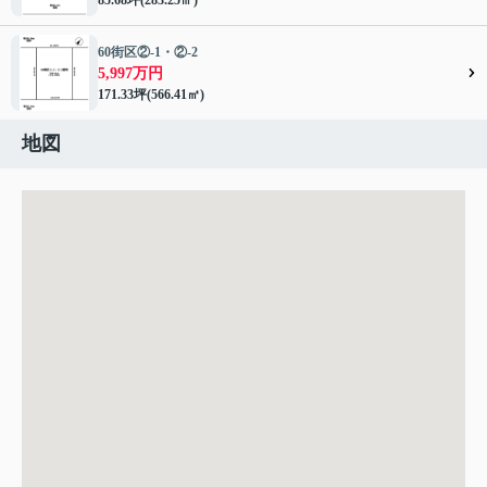
60街区②-1・②-2
5,997万円
171.33坪(566.41㎡)
地図