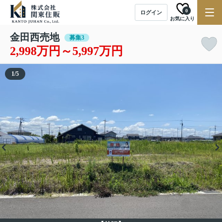
0
ログイン
お気に入り
金田西売地
募集3
2,998万円～5,997万円
1
/
5