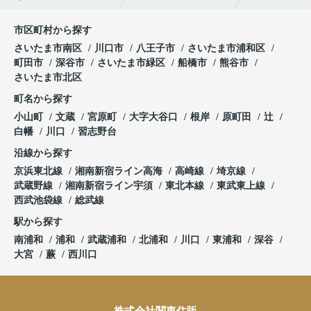
市区町村から探す
さいたま市南区
川口市
八王子市
さいたま市浦和区
町田市
深谷市
さいたま市緑区
船橋市
熊谷市
さいたま市北区
町名から探す
小山町
文蔵
宮原町
大字大谷口
根岸
原町田
辻
白幡
川口
習志野台
沿線から探す
京浜東北線
湘南新宿ライン高海
高崎線
埼京線
武蔵野線
湘南新宿ライン宇須
東北本線
東武東上線
西武池袋線
総武線
駅から探す
南浦和
浦和
武蔵浦和
北浦和
川口
東浦和
深谷
大宮
蕨
西川口