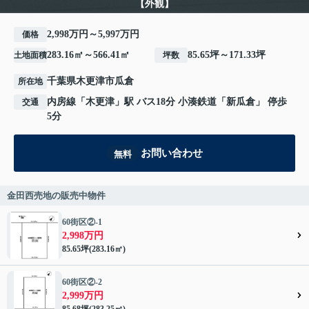
【外観】
2,998万円～5,997万円
価格
283.16㎡～566.41㎡
85.65坪～171.33坪
土地面積
坪数
千葉県
木更津市
瓜倉
所在地
内房線
「
木更津
」駅 バス18分 小湊鉄道「新瓜倉」 停歩
交通
5分
お問い合わせ
無料
金田西売地の販売中物件
60街区②-1
2,998万円
85.65坪(283.16㎡)
60街区②-2
2,999万円
85.68坪(283.25㎡)