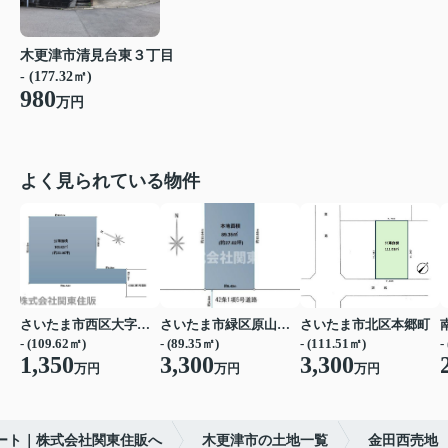
木更津市清見台東３丁目
- (177.32㎡)
980
万円
よく見られている物件
さいたま市西区大字宝来
さいたま市緑区原山３丁目
さいたま市北区本郷町
- (109.62㎡)
- (89.35㎡)
- (111.51㎡)
-
1,350
3,300
3,300
万円
万円
万円
ート｜株式会社関東住販へ
木更津市の土地一覧
金田西売地