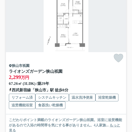
狭山市祇園
ライオンズガーデン狭山祇園
2,299
万円
67.26㎡ (3LDK) /築29年
西武新宿線「狭山市」駅 徒歩8分
リフォーム済
システムキッチン
温水洗浄便座
浴室乾燥機
追焚機能浴室
食器洗い乾燥機
こだわりポイント満載のライオンズガーデン狭山祇園。浴室に追焚機能
があるので入浴の時間帯を気にする事がありません。4人家族...
もっと
見る