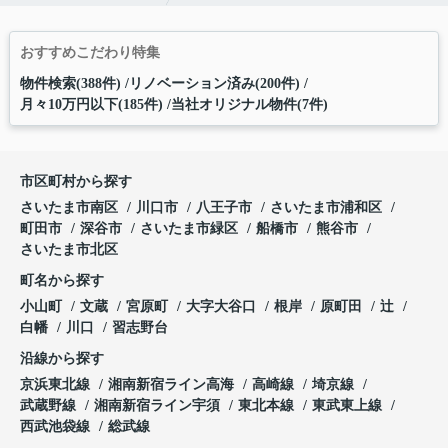
おすすめこだわり特集
物件検索(388件)
リノベーション済み(200件)
月々10万円以下(185件)
当社オリジナル物件(7件)
市区町村から探す
さいたま市南区
川口市
八王子市
さいたま市浦和区
町田市
深谷市
さいたま市緑区
船橋市
熊谷市
さいたま市北区
町名から探す
小山町
文蔵
宮原町
大字大谷口
根岸
原町田
辻
白幡
川口
習志野台
沿線から探す
京浜東北線
湘南新宿ライン高海
高崎線
埼京線
武蔵野線
湘南新宿ライン宇須
東北本線
東武東上線
西武池袋線
総武線