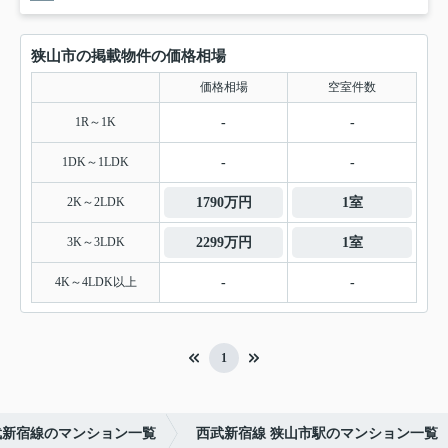
狭山市の掲載物件の価格相場
価格相場
空室件数
1R～1K
-
-
1DK～1LDK
-
-
2K～2LDK
1790万円
1室
3K～3LDK
2299万円
1室
4K～4LDK以上
-
-
1
武新宿線のマンション一覧
西武新宿線 狭山市駅のマンション一覧