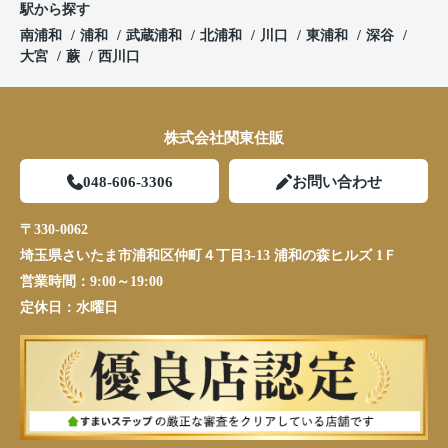
駅から探す
南浦和
浦和
武蔵浦和
北浦和
川口
東浦和
深谷
大宮
蕨
西川口
株式会社関東住販
048-606-3306
お問い合わせ
〒330-0062
埼玉県さいたま市浦和区仲町４丁目3-13 浦和の森ヒルズ 1Ｆ
営業時間：
9:00～19:00
定休日：
水曜日