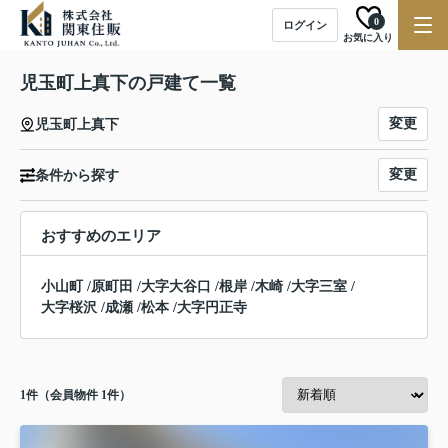
0
ログイン
お気に入り
児玉町上真下の戸建て一覧
変更
児玉町上真下
変更
条件から探す
おすすめのエリア
小山町
/
原町田
/
大字大谷口
/
根岸
/
木崎
/
大字三室
/
大字桜沢
/
成瀬
/
松本
/
大字円正寺
1
件（会員物件 1件）