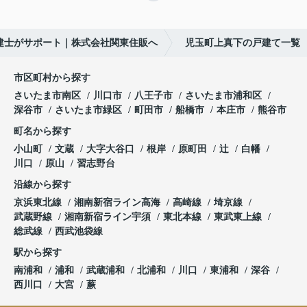
建士がサポート｜株式会社関東住販へ
児玉町上真下の戸建て一覧
市区町村から探す
さいたま市南区
川口市
八王子市
さいたま市浦和区
深谷市
さいたま市緑区
町田市
船橋市
本庄市
熊谷市
町名から探す
小山町
文蔵
大字大谷口
根岸
原町田
辻
白幡
川口
原山
習志野台
沿線から探す
京浜東北線
湘南新宿ライン高海
高崎線
埼京線
武蔵野線
湘南新宿ライン宇須
東北本線
東武東上線
総武線
西武池袋線
駅から探す
南浦和
浦和
武蔵浦和
北浦和
川口
東浦和
深谷
西川口
大宮
蕨