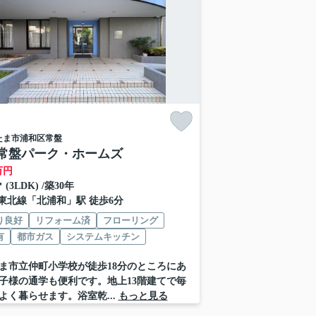
たま市浦和区
常盤
常盤パーク・ホームズ
万円
㎡ (3LDK) /築30年
東北線
「
北浦和
」駅 徒歩6分
り良好
リフォーム済
フローリング
有
都市ガス
システムキッチン
ま市立仲町小学校が徒歩18分のところにあ
子様の通学も便利です。地上13階建てで毎
よく暮らせます。浴室乾...
もっと見る