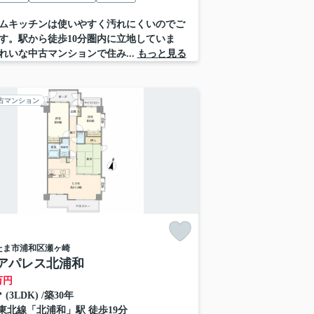
ムキッチンは使いやすく汚れにくいのでご
す。駅から徒歩10分圏内に立地していま
れいな中古マンションで住み...
もっと見る
古マンション
たま市浦和区
瀬ヶ崎
アパレス北浦和
万円
㎡ (3LDK) /築30年
東北線
「
北浦和
」駅 徒歩19分