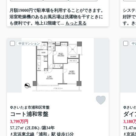
月額19000円で駐車場を利用することができます。
システ
浴室乾燥機のあるお風呂場は洗濯物を干すときに
好評で
も便利です。地上12階建て...
もっと見る
す。き
中古マンション
中
さいたま市浦和区
常盤
さい
コート浦和常盤
ダイ
3,799
万円
3,180
57.27㎡ (2LDK) /築34年
71.47
京浜東北線
「
浦和
」駅 徒歩15分
京浜