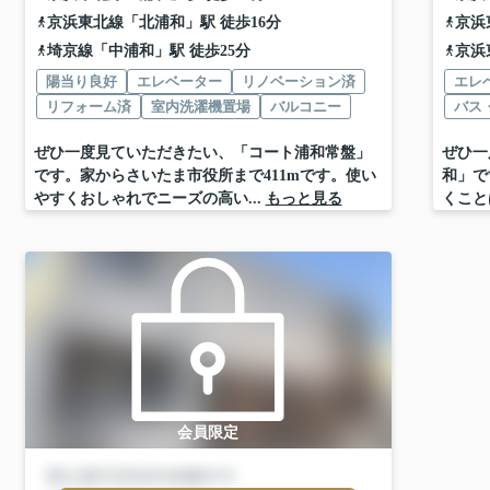
京浜東北線
「
北浦和
」駅 徒歩16分
京浜
埼京線
「
中浦和
」駅 徒歩25分
京浜
陽当り良好
エレベーター
リノベーション済
エレ
リフォーム済
室内洗濯機置場
バルコニー
バス
ぜひ一度見ていただきたい、「コート浦和常盤」
ぜひ一
です。家からさいたま市役所まで411mです。使い
和」で
やすくおしゃれでニーズの高い...
もっと見る
くこと
会員限定