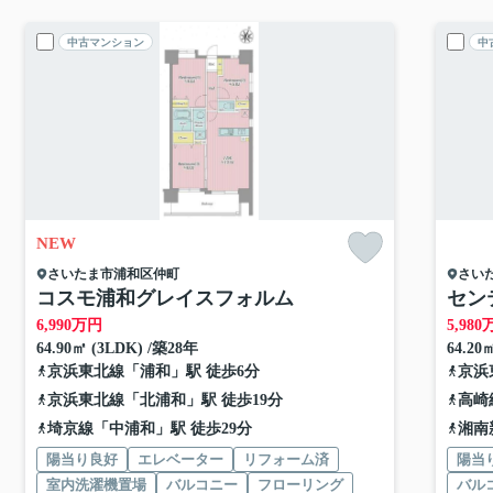
中古マンション
中
NEW
さいたま市浦和区
仲町
さい
コスモ浦和グレイスフォルム
セン
6,990
万円
5,980
64.90㎡ (3LDK) /築28年
64.20
京浜東北線
「
浦和
」駅 徒歩6分
京浜
京浜東北線
「
北浦和
」駅 徒歩19分
高崎
埼京線
「
中浦和
」駅 徒歩29分
湘南
陽当り良好
エレベーター
リフォーム済
陽当
室内洗濯機置場
バルコニー
フローリング
バル