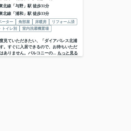
東北線
「
与野
」駅 徒歩31分
東北線
「
浦和
」駅 徒歩33分
ベーター
角部屋
床暖房
リフォーム済
・トイレ別
室内洗濯機置場
度見ていただきたい、「ダイアパレス北浦
す。すぐに入居できるので、お待ちいただ
はありません。バルコニーの...
もっと見る