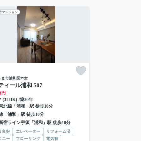
古マンション
たま市浦和区
本太
ティール浦和 507
万円
㎡ (3LDK) /築30年
東北線
「
浦和
」駅 徒歩10分
線
「
浦和
」駅 徒歩10分
新宿ライン宇須
「
浦和
」駅 徒歩10分
り良好
エレベーター
リフォーム済
コニー
フローリング
電気有