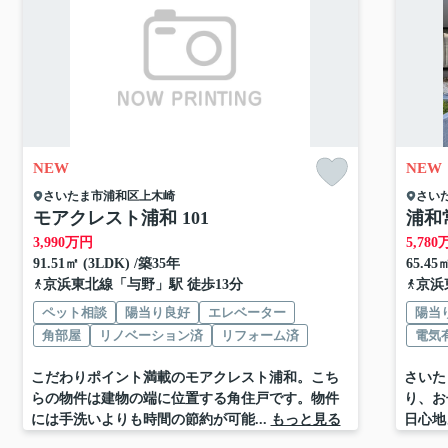
NEW
NEW
さいたま市浦和区
上木崎
さい
モアクレスト浦和 101
浦和
3,990
万円
5,780
91.51㎡ (3LDK) /築35年
65.45
京浜東北線
「
与野
」駅 徒歩13分
京浜
ペット相談
陽当り良好
エレベーター
陽当
角部屋
リノベーション済
リフォーム済
電気
こだわりポイント満載のモアクレスト浦和。こち
さいた
らの物件は建物の端に位置する角住戸です。物件
り、お
には手洗いよりも時間の節約が可能...
もっと見る
日心地