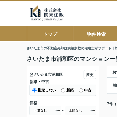
トップ
物件検索
さいたま市の不動産売却は実績多数の宅建士がサポート｜
さいたま市浦和区のマンション一
お
さいたま市浦和区
変更
新築・中古
川
指定しない
新築
中古
価格
7
件（
～