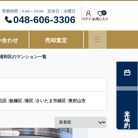
営業時間：9:00～19:00 定休日：水曜日
0
048-606-3306
ログイン
お気に入り
い合わせ
売却査定
浦和区のマンション一覧
北区
/
板橋区
/
港区
/
さいたま市緑区
/
東村山市
来店予約
古マンション