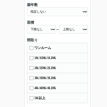
築年数
面積
～
間取り
ワンルーム
1K/1DK/1LDK
2K/2DK/2LDK
3K/3DK/3LDK
4K/4DK/4LDK
5K以上