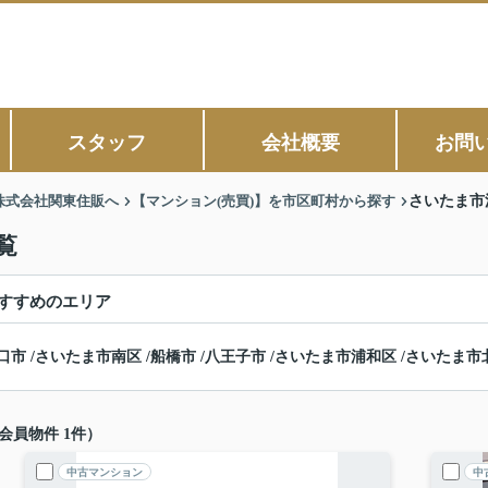
スタッフ
会社概要
お問
株式会社関東住販へ
【マンション(売買)】を市区町村から探す
さいたま市
覧
すすめのエリア
口市
/
さいたま市南区
/
船橋市
/
八王子市
/
さいたま市浦和区
/
さいたま市
会員物件 1件）
中古マンション
中