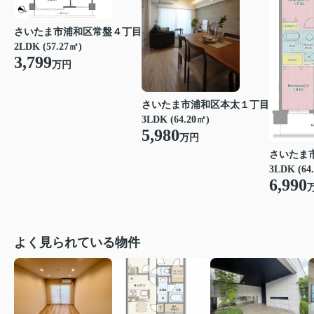
さいたま市浦和区常盤４丁目
2LDK (57.27㎡)
3,799
万円
さいたま市浦和区本太１丁目
3LDK (64.20㎡)
5,980
万円
さいたま
3LDK (64
6,990
よく見られている物件