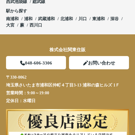
西武池袋線
総武線
駅から探す
南浦和
浦和
武蔵浦和
北浦和
川口
東浦和
深谷
大宮
蕨
西川口
株式会社関東住販
048-606-3306
お問い合わせ
〒330-0062
埼玉県さいたま市浦和区仲町４丁目3-13 浦和の森ヒルズ 1Ｆ
営業時間：
9:00～19:00
定休日：
水曜日