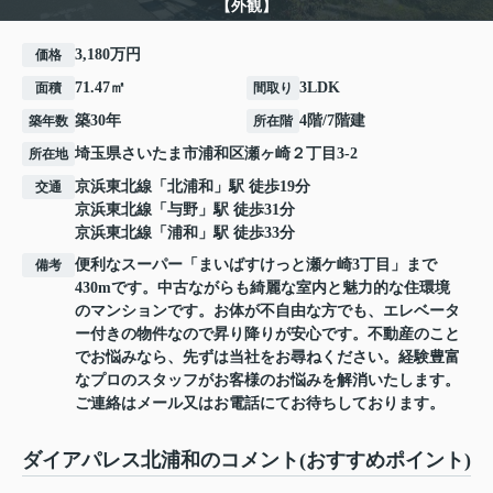
【外観】
3,180万円
価格
71.47㎡
3LDK
面積
間取り
築30年
4階/7階建
築年数
所在階
埼玉県
さいたま市浦和区
瀬ヶ崎
２丁目3-2
所在地
京浜東北線
「
北浦和
」駅 徒歩19分
交通
京浜東北線
「
与野
」駅 徒歩31分
京浜東北線
「
浦和
」駅 徒歩33分
便利なスーパー「まいばすけっと瀬ケ崎3丁目」まで
備考
430mです。中古ながらも綺麗な室内と魅力的な住環境
のマンションです。お体が不自由な方でも、エレベータ
ー付きの物件なので昇り降りが安心です。不動産のこと
でお悩みなら、先ずは当社をお尋ねください。経験豊富
なプロのスタッフがお客様のお悩みを解消いたします。
ご連絡はメール又はお電話にてお待ちしております。
ダイアパレス北浦和のコメント(おすすめポイント)