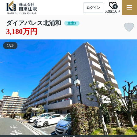
0
ログイン
お気に入り
ダイアパレス北浦和
空室1
3,180万円
1
/
29