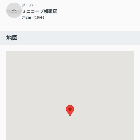
スーパー
ミニコープ領家店
742ｍ（10分）
地図