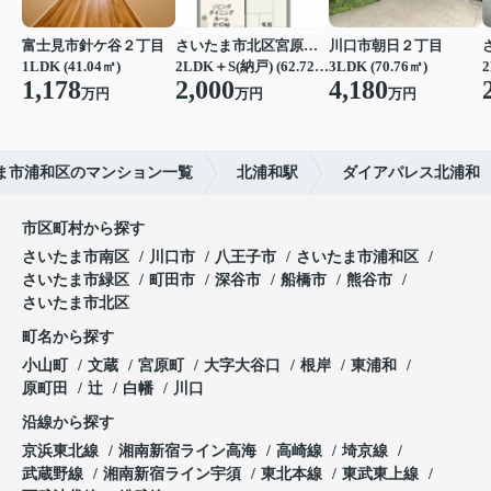
富士見市針ケ谷２丁目
さいたま市北区宮原町４丁目
川口市朝日２丁目
1LDK (41.04㎡)
2LDK＋S(納戸) (62.72㎡)
3LDK (70.76㎡)
2
1,178
2,000
4,180
万円
万円
万円
ま市浦和区のマンション一覧
北浦和駅
ダイアパレス北浦和
市区町村から探す
さいたま市南区
川口市
八王子市
さいたま市浦和区
さいたま市緑区
町田市
深谷市
船橋市
熊谷市
さいたま市北区
町名から探す
小山町
文蔵
宮原町
大字大谷口
根岸
東浦和
原町田
辻
白幡
川口
沿線から探す
京浜東北線
湘南新宿ライン高海
高崎線
埼京線
武蔵野線
湘南新宿ライン宇須
東北本線
東武東上線