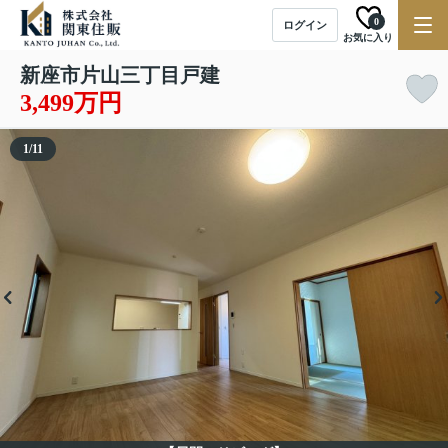
0
ログイン
お気に入り
新座市片山三丁目戸建
3,499万円
1
/
11