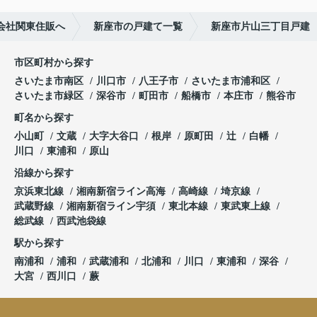
会社関東住販へ
新座市の戸建て一覧
新座市片山三丁目戸建
市区町村から探す
さいたま市南区
川口市
八王子市
さいたま市浦和区
さいたま市緑区
深谷市
町田市
船橋市
本庄市
熊谷市
町名から探す
小山町
文蔵
大字大谷口
根岸
原町田
辻
白幡
川口
東浦和
原山
沿線から探す
京浜東北線
湘南新宿ライン高海
高崎線
埼京線
武蔵野線
湘南新宿ライン宇須
東北本線
東武東上線
総武線
西武池袋線
駅から探す
南浦和
浦和
武蔵浦和
北浦和
川口
東浦和
深谷
大宮
西川口
蕨