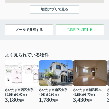
地図アプリで見る
メールで共有する
LINEで共有する
よく見られている物件
さいたま市西区大字西遊馬
さいたま市南区大字円正寺
さいたま市浦和区木崎５丁目
3LDK (96.67㎡)
4DK (80.96㎡)
4LDK (98.75㎡)
5
3,180
1,780
3,430
万円
万円
万円