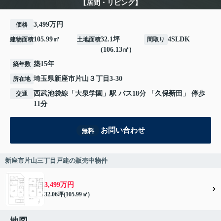
【居間・リビング】
3,499万円
価格
105.99㎡
32.1坪
4SLDK
建物面積
土地面積
間取り
(106.13㎡)
築15年
築年数
埼玉県
新座市
片山
３丁目3-30
所在地
西武池袋線
「
大泉学園
」駅 バス18分 「久保新田」 停歩
交通
11分
お問い合わせ
無料
新座市片山三丁目戸建の販売中物件
3,499万円
32.06坪(105.99㎡)