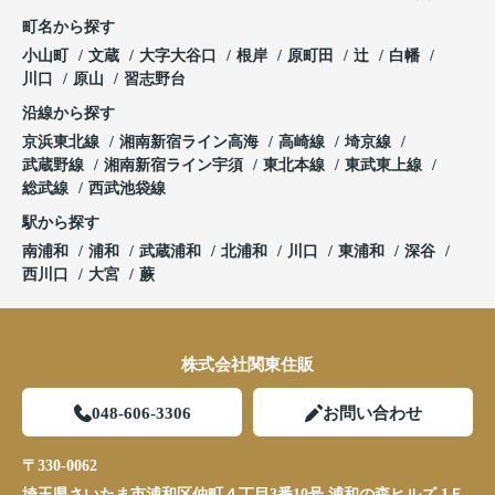
町名から探す
小山町
文蔵
大字大谷口
根岸
原町田
辻
白幡
川口
原山
習志野台
沿線から探す
京浜東北線
湘南新宿ライン高海
高崎線
埼京線
武蔵野線
湘南新宿ライン宇須
東北本線
東武東上線
総武線
西武池袋線
駅から探す
南浦和
浦和
武蔵浦和
北浦和
川口
東浦和
深谷
西川口
大宮
蕨
株式会社関東住販
048-606-3306
お問い合わせ
〒330-0062
埼玉県さいたま市浦和区仲町４丁目3番10号 浦和の森ヒルズ 1Ｆ