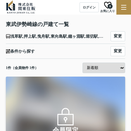
0
ログイン
お気に入り
東武伊勢崎線の戸建て一覧
変更
浅草駅,押上駅,曳舟駅,東向島駅,鐘ヶ淵駅,堀切駅,牛田駅,北千住駅,小菅駅,五反野駅,梅島駅,西新井駅,大師前駅,竹ノ塚駅,谷塚駅,草加駅,獨協大学前駅,新田駅,蒲生駅,新越谷駅,越谷駅,北越谷駅,大袋駅,せんげん台駅,武里駅,一ノ割駅,春日部駅,北春日部駅,姫宮駅,東武動物公園駅,和戸駅,久喜駅,鷲宮駅,花崎駅,加須駅,南羽生駅,羽生駅,川俣駅,茂林寺前駅,館林駅,多々良駅,県駅,福居駅,東武和泉駅,足利市駅,野州山辺駅,韮川駅,太田駅,細谷駅,木崎駅,世良田駅,境町駅,剛志駅,新伊勢崎駅,伊勢崎駅
変更
条件から探す
1
件（会員物件 1件）
会員限定