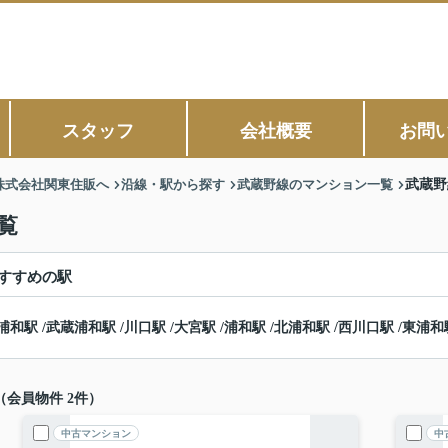
スタッフ
会社概要
お問
株式会社関東住販へ
沿線・駅から探す
武蔵野線のマンション一覧
武蔵野
覧
すすめの駅
浦和駅
/
武蔵浦和駅
/
川口駅
/
大宮駅
/
浦和駅
/
北浦和駅
/
西川口駅
/
東浦和
（会員物件 2件）
中古マンション
中