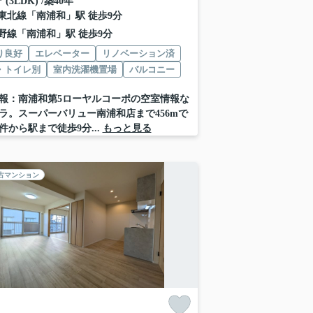
㎡ (3LDK) /築40年
東北線
「
南浦和
」駅 徒歩9分
野線
「
南浦和
」駅 徒歩9分
り良好
エレベーター
リノベーション済
・トイレ別
室内洗濯機置場
バルコニー
報：南浦和第5ローヤルコーポの空室情報な
ラ。スーパーバリュー南浦和店まで456mで
件から駅まで徒歩9分...
もっと見る
古マンション