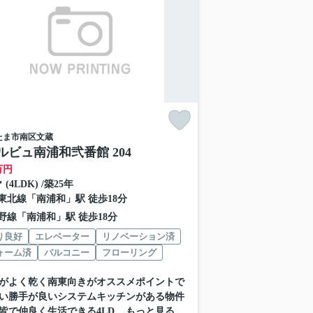
たま市南区
文蔵
ルビュ南浦和弐番館 204
万円
㎡ (4LDK) /築25年
東北線
「
南浦和
」駅 徒歩18分
野線
「
南浦和
」駅 徒歩18分
り良好
エレベーター
リノベーション済
ォーム済
バルコニー
フローリング
がよく乾く南東向きがオススメポイントで
い勝手が良いシステムキッチンがある物件
皆で仲良く生活できる4LD...
もっと見る