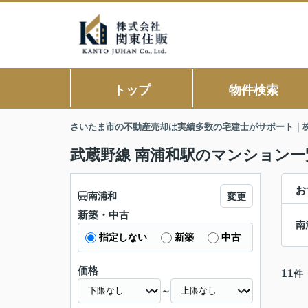
トップ
物件検索
さいたま市の不動産売却は実績多数の宅建士がサポート｜
武蔵野線 南浦和駅のマンション一
お
南浦和
変更
新築・中古
南
指定しない
新築
中古
価格
11
件
～