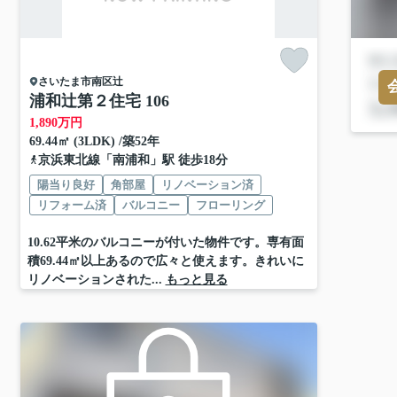
さいたま市南区
辻
浦和辻第２住宅 106
1,890
万円
69.44㎡ (3LDK) /築52年
京浜東北線
「
南浦和
」駅 徒歩18分
陽当り良好
角部屋
リノベーション済
リフォーム済
バルコニー
フローリング
10.62平米のバルコニーが付いた物件です。専有面
積69.44㎡以上あるので広々と使えます。きれいに
リノベーションされた...
もっと見る