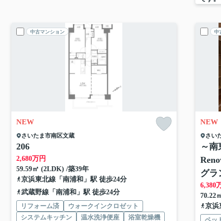
中古マンション
中
NEW
NEW
さいたま市南区
文蔵
さい
206
～南
2,680
万円
Ren
59.59㎡ (2LDK) /築39年
グラン
京浜東北線
「
南浦和
」駅 徒歩24分
6,380
武蔵野線
「
南浦和
」駅 徒歩24分
70.22
リフォーム済
ウォークインクロゼット
京浜
システムキッチン
温水洗浄便座
浴室乾燥機
ペッ