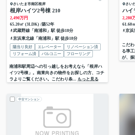
さいたま市南区
根岸
さい
根岸ハイツ2号棟 210
ハイ
2,490
万円
2,280
65.20㎡ (3LDK) /築52年
61.60
武蔵野線
「
南浦和
」駅 徒歩18分
京浜
京浜東北線
「
南浦和
」駅 徒歩18分
こだわ
陽当り良好
エレベーター
リノベーション済
る準工
リフォーム済
バルコニー
フローリング
が、振
南浦和駅周辺への引っ越しをお考えなら「根岸ハ
イツ2号棟」。南東向きの物件をお探しの方、コチ
ラよりご覧ください。こだわり条...
もっと見る
中古マンション