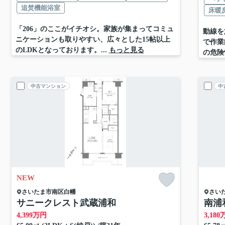
追焚機能浴室
床暖
「206」のここがイチオシ。家族が集まってコミュ
動線を
ニケーションも取りやすい、広々とした15帖以上
で作業
のLDKとなっております。...
もっと見る
の危険
中古マンション
中
NEW
さいたま市南区
白幡
さい
サニークレスト武蔵浦和
南浦
4,399
万円
3,180