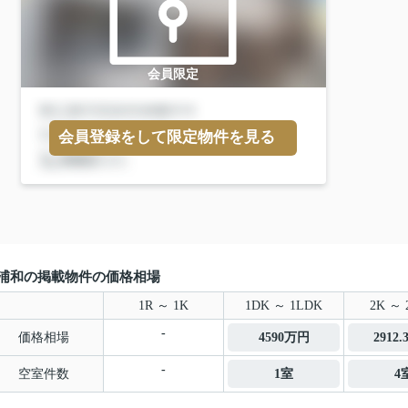
会員限定
会員登録をして限定物件を見る
浦和の掲載物件の価格相場
1R ～ 1K
1DK ～ 1LDK
2K ～ 
-
価格相場
4590万円
2912
-
空室件数
1室
4