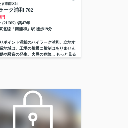
たま市南区
辻
ラーク浦和 702
万円
㎡ (2LDK) /築47年
東北線
「
南浦和
」駅 徒歩19分
りポイント満載のハイラーク浦和。立地す
業地域は、工場の規模に規制はありません
動や騒音の発生、火災の危険...
もっと見る