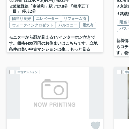
65.09㎡ (2LDK＋S(納戸)) /築31年
65.78
武蔵野線
「
南浦和
」駅 バス8分 「根岸五丁
京浜
目」 停歩2分
武蔵
陽当り良好
エレベーター
リフォーム済
陽当
ウォークインクロゼット
バルコニー
電気有
バス
モニターから顔が見えるTVインターホン付きで
新着情
す。価格4499万円のお住まいはこちらです。立地
らコチ
条件の良い中古マンションは生...
もっと見る
す。物
中古マンション
中