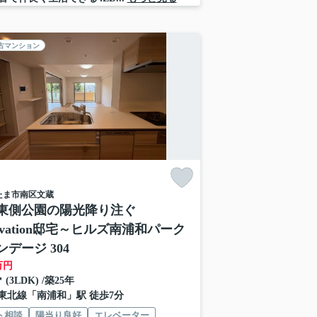
古マンション
たま市南区
文蔵
東側公園の陽光降り注ぐ
ovation邸宅～ヒルズ南浦和パーク
デージ 304
万円
㎡ (3LDK) /築25年
東北線
「
南浦和
」駅 徒歩7分
ト相談
陽当り良好
エレベーター