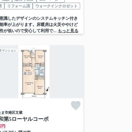
房
リフォーム済
ウォークインクロゼット
意識したデザインのシステムキッチン付き
能率が上がります。床暖房は火災ややけど
性が低いので安心して利用で...
もっと見る
古マンション
たま市南区
文蔵
和第5ローヤルコーポ
万円