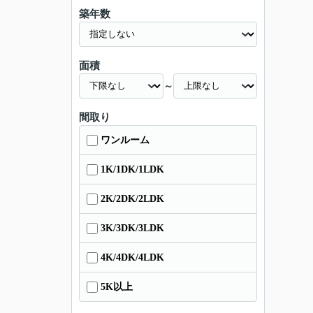
築年数
面積
～
間取り
ワンルーム
1K/1DK/1LDK
2K/2DK/2LDK
3K/3DK/3LDK
4K/4DK/4LDK
5K以上