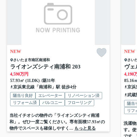
NEW
NEW
さいたま市南区
南浦和
さい
ライオンズシティ南浦和 203
ヴェ
4,590
万円
4,190
57.93㎡ (1LDK) /築31年
85.16
京浜東北線
「
南浦和
」駅 徒歩4分
京浜
武蔵
陽当り良好
エレベーター
リノベーション済
リフォーム済
バルコニー
フローリング
陽当
リフ
当社イチオシの物件の「ライオンズシティ南浦
和」。ぜひ一度ご覧ください。専有面積57.93㎡の
洗濯物
物件でスペースも確保しやすく...
もっと見る
す。使
です。