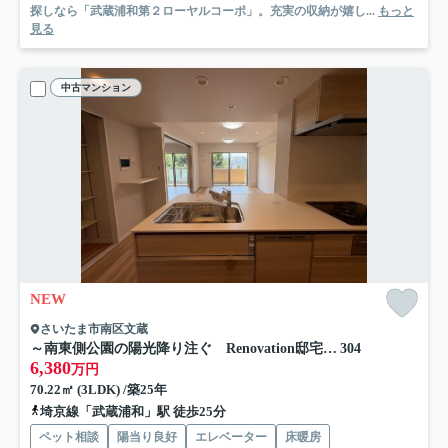
探しなら「武蔵浦和第２ローヤルコーポ」。充実の収納が嬉し...
もっと
見る
中古マンション
NEW
さいたま市南区文蔵
～南東側公園の陽光降り注ぐ Renovation邸宅～ヒルズ南浦和パークグランデージ
304
6,380
万円
70.22㎡ (3LDK) /築25年
埼京線「武蔵浦和」駅 徒歩25分
ペット相談
陽当り良好
エレベーター
床暖房