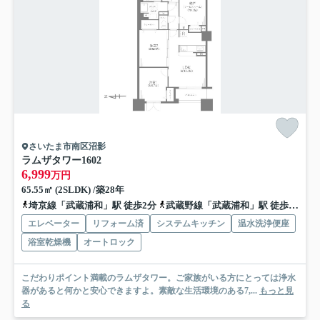
さいたま市南区沼影
ラムザタワー
1602
6,999
万円
65.55㎡ (2SLDK) /築28年
埼京線「武蔵浦和」駅 徒歩2分
武蔵野線「武蔵浦和」駅 徒歩2分
エレベーター
リフォーム済
システムキッチン
温水洗浄便座
浴室乾燥機
オートロック
こだわりポイント満載のラムザタワー。ご家族がいる方にとっては浄水
器があると何かと安心できますよ。素敵な生活環境のある7,...
もっと見
る