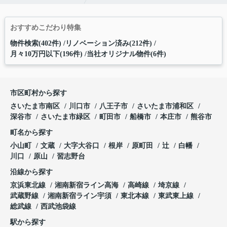
おすすめこだわり特集
物件検索(402件)
リノベーション済み(212件)
月々10万円以下(196件)
当社オリジナル物件(6件)
市区町村から探す
さいたま市南区
川口市
八王子市
さいたま市浦和区
深谷市
さいたま市緑区
町田市
船橋市
本庄市
熊谷市
町名から探す
小山町
文蔵
大字大谷口
根岸
原町田
辻
白幡
川口
原山
習志野台
沿線から探す
京浜東北線
湘南新宿ライン高海
高崎線
埼京線
武蔵野線
湘南新宿ライン宇須
東北本線
東武東上線
総武線
西武池袋線
駅から探す