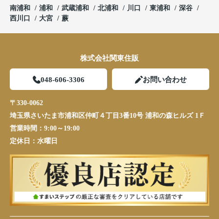
南浦和
浦和
武蔵浦和
北浦和
川口
東浦和
深谷
西川口
大宮
蕨
株式会社関東住販
048-606-3306
お問い合わせ
〒330-0062
埼玉県さいたま市浦和区仲町４丁目3番10号 浦和の森ヒルズ 1Ｆ
営業時間：
9:00～19:00
定休日：
水曜日