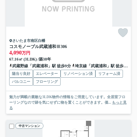
さいたま市南区白幡
コスモノーブル武蔵浦和Ⅲ
306
4,090
万円
67.16㎡ (3LDK) /築38年
武蔵野線「武蔵浦和」駅 徒歩9分
埼京線「武蔵浦和」駅 徒歩9分
陽当り良好
エレベーター
リノベーション済
リフォーム済
バルコニー
フローリング
魅力が満載の素敵な3LDK物件の情報をご用意しています。全居室フロ
ーリングなので跡を気にせずに物を置くことができます。価...
もっと見
る
中古マンション