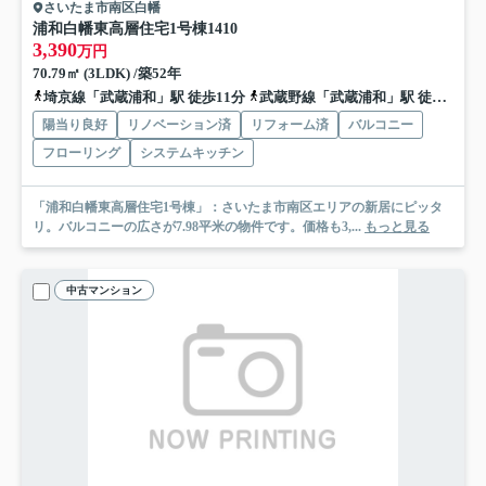
さいたま市南区白幡
浦和白幡東高層住宅1号棟
1410
3,390
万円
70.79㎡ (3LDK) /築52年
埼京線「武蔵浦和」駅 徒歩11分
武蔵野線「武蔵浦和」駅 徒歩11分
陽当り良好
リノベーション済
リフォーム済
バルコニー
フローリング
システムキッチン
「浦和白幡東高層住宅1号棟」：さいたま市南区エリアの新居にピッタ
リ。バルコニーの広さが7.98平米の物件です。価格も3,...
もっと見る
中古マンション