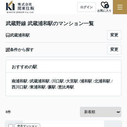
0
ログイン
お気に入り
武蔵野線 武蔵浦和駅のマンション一覧
変更
武蔵浦和駅
変更
条件から探す
おすすめの駅
南浦和駅
/
武蔵浦和駅
/
川口駅
/
大宮駅
/
浦和駅
/
北浦和駅
/
西川口駅
/
東浦和駅
/
蕨駅
/
恵比寿駅
8
件
中古マンション