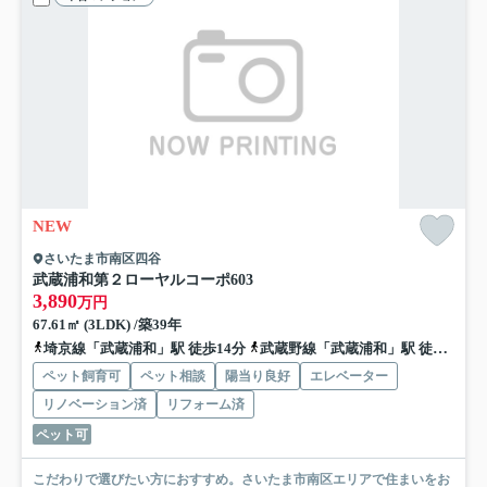
NEW
さいたま市南区四谷
武蔵浦和第２ローヤルコーポ
603
3,890
万円
67.61㎡ (3LDK) /築39年
埼京線「武蔵浦和」駅 徒歩14分
武蔵野線「武蔵浦和」駅 徒歩14分
ペット飼育可
ペット相談
陽当り良好
エレベーター
リノベーション済
リフォーム済
ペット可
こだわりで選びたい方におすすめ。さいたま市南区エリアで住まいをお