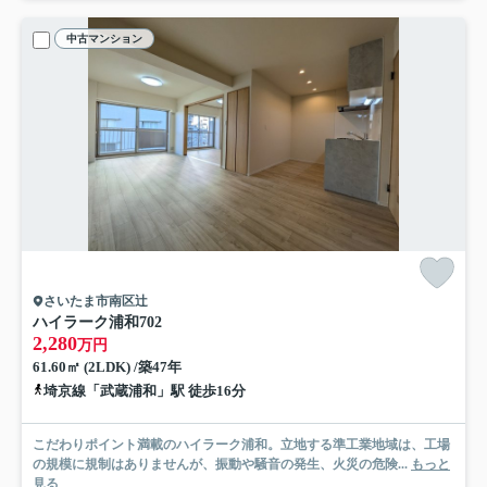
中古マンション
さいたま市南区辻
ハイラーク浦和
702
2,280
万円
61.60㎡ (2LDK) /築47年
埼京線「武蔵浦和」駅 徒歩16分
こだわりポイント満載のハイラーク浦和。立地する準工業地域は、工場
の規模に規制はありませんが、振動や騒音の発生、火災の危険...
もっと
見る