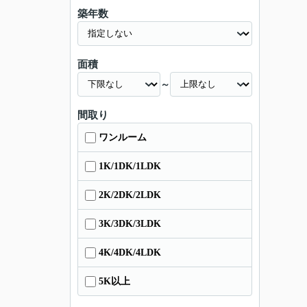
築年数
面積
～
間取り
ワンルーム
1K/1DK/1LDK
2K/2DK/2LDK
3K/3DK/3LDK
4K/4DK/4LDK
5K以上