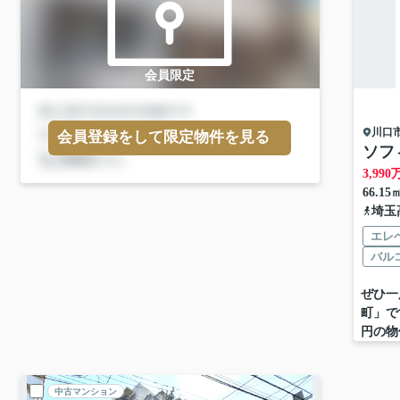
会員限定
川口
会員登録をして限定物件を見る
ソフ
3,990
66.15
埼玉
エレ
バル
ぜひ一
町」で
円の物
中古マンション