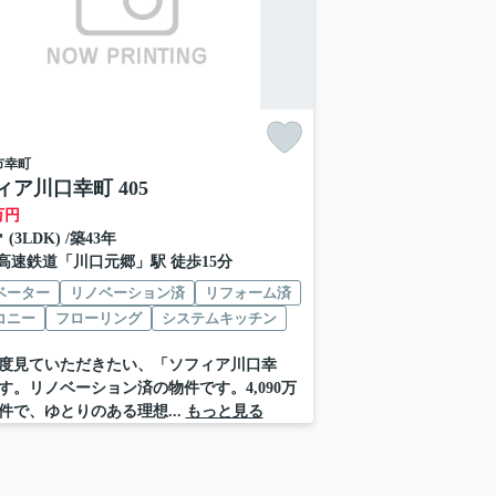
市
幸町
ィア川口幸町 405
万円
㎡ (3LDK) /築43年
高速鉄道
「
川口元郷
」駅 徒歩15分
ベーター
リノベーション済
リフォーム済
コニー
フローリング
システムキッチン
度見ていただきたい、「ソフィア川口幸
す。リノベーション済の物件です。4,090万
件で、ゆとりのある理想...
もっと見る