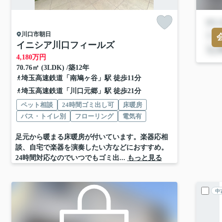
川口市
朝日
イニシア川口フィールズ
4,180
万円
70.76㎡ (3LDK) /築12年
埼玉高速鉄道
「
南鳩ヶ谷
」駅 徒歩11分
埼玉高速鉄道
「
川口元郷
」駅 徒歩21分
ペット相談
24時間ゴミ出し可
床暖房
バス・トイレ別
フローリング
電気有
足元から暖まる床暖房が付いています。楽器応相
談、自宅で楽器を演奏したい方などにおすすめ。
24時間対応なのでいつでもゴミ出...
もっと見る
中