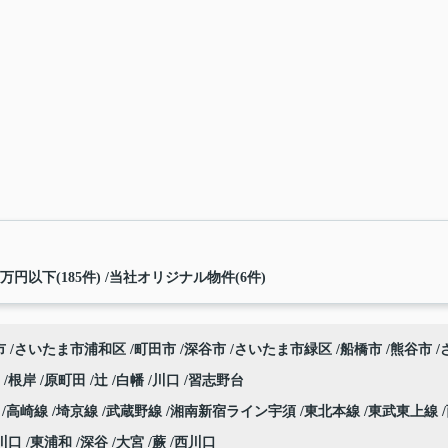
万円以下(185件)
当社オリジナル物件(6件)
市
さいたま市浦和区
町田市
深谷市
さいたま市緑区
船橋市
熊谷市
口
根岸
原町田
辻
白幡
川口
習志野台
海
高崎線
埼京線
武蔵野線
湘南新宿ライン宇須
東北本線
東武東上線
川口
東浦和
深谷
大宮
蕨
西川口