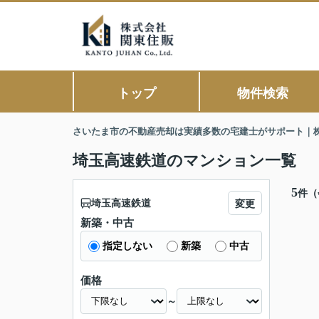
トップ
物件検索
さいたま市の不動産売却は実績多数の宅建士がサポート｜
埼玉高速鉄道のマンション一覧
5
件（
埼玉高速鉄道
変更
新築・中古
指定しない
新築
中古
価格
～