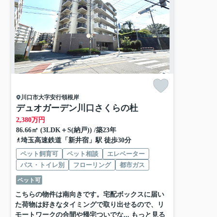
川口市
大字安行領根岸
デュオガーデン川口さくらの杜
2,380
万円
86.66㎡ (3LDK＋S(納戸)) /築23年
埼玉高速鉄道
「
新井宿
」駅 徒歩30分
ペット飼育可
ペット相談
エレベーター
バス・トイレ別
フローリング
都市ガス
ペット可
こちらの物件は南向きです。宅配ボックスに届い
た荷物は好きなタイミングで取り出せるので、リ
モートワークの合間や帰宅ついでな...
もっと見る