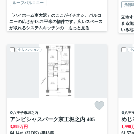
ルーフバルコニー
角部
「ハイホーム南大沢」のここがイチオシ。バルコ
立地す
ニーの広さが13.71平米の物件です。広いスペース
まる施
が取れるシステムキッチンの...
もっと見る
いる地域
中古マンション
中
八王子市
堀之内
八王
アンビシャスパーク京王堀之内 405
めじろ
3,899
万円
1,990
64.14㎡ (3LDK) /築18年
61.57