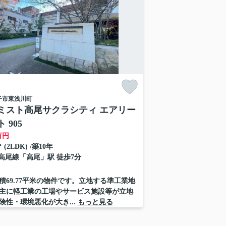
子市
東浅川町
ミスト高尾サクラシティ エアリー
 905
万円
㎡ (2LDK) /築10年
高尾線
「
高尾
」駅 徒歩7分
積69.77平米の物件です。立地する準工業地
主に軽工業の工場やサービス施設等が立地
険性・環境悪化が大き...
もっと見る