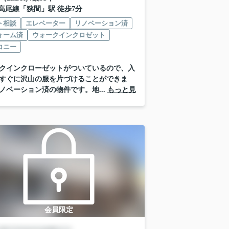
高尾線
「
狭間
」駅 徒歩7分
ト相談
エレベーター
リノベーション済
ォーム済
ウォークインクロゼット
コニー
クインクローゼットがついているので、入
すぐに沢山の服を片づけることができま
ノベーション済の物件です。地...
もっと見
会員限定