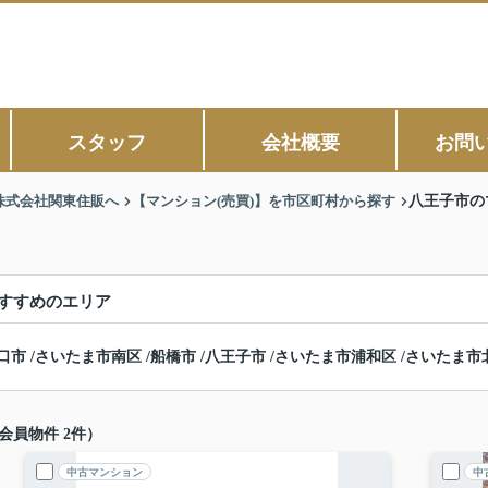
スタッフ
会社概要
お問
株式会社関東住販へ
【マンション(売買)】を市区町村から探す
八王子市の
すすめのエリア
口市
/
さいたま市南区
/
船橋市
/
八王子市
/
さいたま市浦和区
/
さいたま市
会員物件 2件）
中古マンション
中