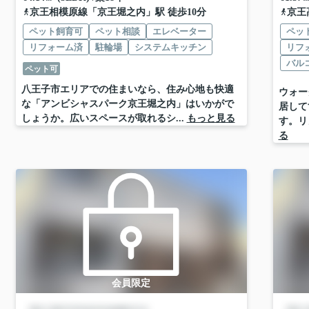
京王相模原線
「
京王堀之内
」駅 徒歩10分
京王
ペット飼育可
ペット相談
エレベーター
ペッ
リフォーム済
駐輪場
システムキッチン
リフ
バル
ペット可
八王子市エリアでの住まいなら、住み心地も快適
ウォー
な「アンビシャスパーク京王堀之内」はいかがで
居して
しょうか。広いスペースが取れるシ...
もっと見る
す。リ
る
会員限定