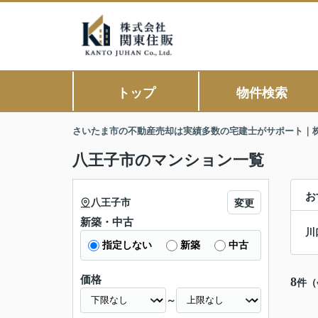
トップ
物件検索
さいたま市の不動産売却は実績多数の宅建士がサポート｜
八王子市のマンション一覧
お
八王子市
変更
新築・中古
川
指定しない
新築
中古
価格
8
件（
～