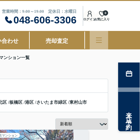
営業時間：9:00～19:00 定休日：水曜日
0
048-606-3306
ログイン
お気に入り
い合わせ
売却査定
マンション一覧
北区
/
板橋区
/
港区
/
さいたま市緑区
/
東村山市
来店予約
古マンション