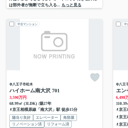
は部外者が無断で立ち入る...
もっと見る
中古マンション
中
八王子市
松木
八王
ハイホーム南大沢 701
エン
3,590
万円
6,498
68.99㎡ (3LDK) /築27年
110.3
京王相模原線
「
南大沢
」駅 徒歩15分
京王
京王
陽当り良好
エレベーター
角部屋
リノベーション済
リフォーム済
京王