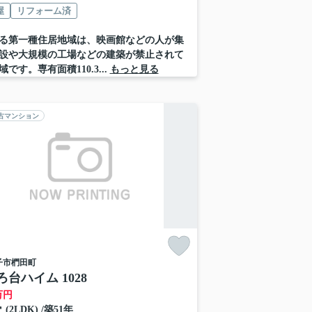
屋
リフォーム済
る第一種住居地域は、映画館などの人が集
設や大規模の工場などの建築が禁止されて
です。専有面積110.3...
もっと見る
古マンション
子市
椚田町
台ハイム 1028
万円
㎡ (2LDK) /築51年