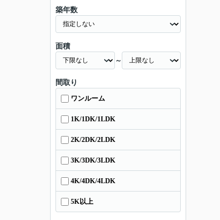
築年数
面積
～
間取り
ワンルーム
1K/1DK/1LDK
2K/2DK/2LDK
3K/3DK/3LDK
4K/4DK/4LDK
5K以上