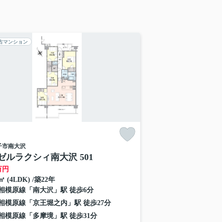
古マンション
子市
南大沢
ゼルラクシィ南大沢 501
万円
9㎡ (4LDK) /築22年
相模原線
「
南大沢
」駅 徒歩6分
相模原線
「
京王堀之内
」駅 徒歩27分
相模原線
「
多摩境
」駅 徒歩31分