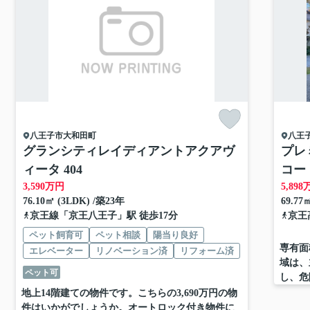
八王子市
大和田町
八王
グランシティレイディアントアクアヴ
プレ
ィータ 404
コート
3,590
万円
5,898
76.10㎡ (3LDK) /築23年
69.77
京王線
「
京王八王子
」駅 徒歩17分
京王
ペット飼育可
ペット相談
陽当り良好
専有面
エレベーター
リノベーション済
リフォーム済
域は、
ペット可
し、危
地上14階建ての物件です。こちらの3,690万円の物
件はいかがでしょうか。オートロック付き物件に