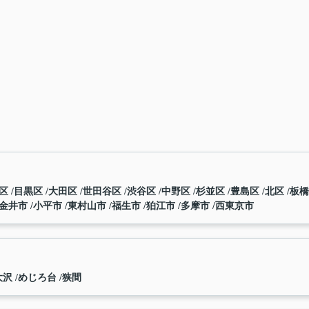
川区
目黒区
大田区
世田谷区
渋谷区
中野区
杉並区
豊島区
北区
板
金井市
小平市
東村山市
福生市
狛江市
多摩市
西東京市
大沢
めじろ台
狭間